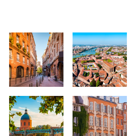
acheter, vendre ou louer, nous vous accompagnons
à chaque étape avec écoute, réactivité et conseils
personnalisés. Ici, pas de solutions standardisées :
nous trouvons celle qui vous correspond vraiment.
Notre réseau d’artisans : votre projet clé en main
Parce que l’achat ou la vente d’un bien ne s’arrête
pas à la transaction, nous mettons à votre
disposition notre propre réseau d’artisans de
confiance. Travaux de rénovation, aménagement,
home staging… Nous vous accompagnons bien au-
delà de la signature pour faire de votre projet une
réussite. Pourquoi choisir Toulouse Nord Immobilier
? Parce que l’immobilier, c’est avant tout une
aventure humaine. Chez nous, pas de discours
formaté, juste du conseil franc, du
professionnalisme sans se prendre au sérieux, et
une bonne dose de convivialité. Venez nous