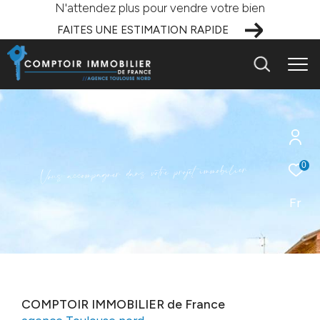
N'attendez plus pour vendre votre bien
FAITES UNE ESTIMATION RAPIDE
r
e
i
l
i
b
o
0
m
m
i
t
e
j
o
r
p
e
r
t
o
v
s
n
a
d
r
e
n
g
a
p
m
o
c
c
a
s
u
o
V
Fr
COMPTOIR IMMOBILIER de France