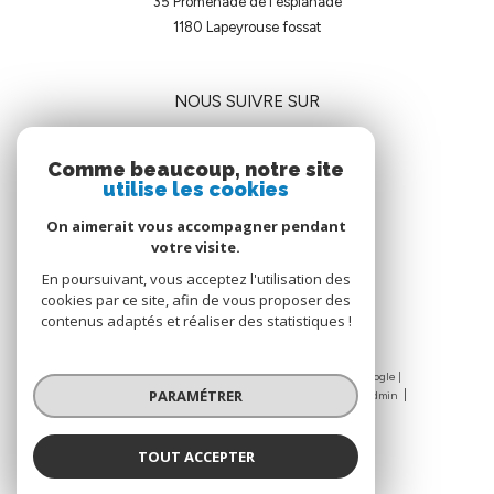
35 Promenade de l'esplanade
1180
lapeyrouse fossat
NOUS SUIVRE SUR
Comme beaucoup, notre site
utilise les cookies
On aimerait vous accompagner pendant
votre visite.
ADHÉRENTS
En poursuivant, vous acceptez l'utilisation des
cookies par ce site, afin de vous proposer des
contenus adaptés et réaliser des statistiques !
© 2026 | Tous droits réservés | Traduction powered by Google |
PARAMÉTRER
Nos honoraires
Plan du site
Mentions légales
Admin
Nos liens
Politique RGPD
Cookies
TOUT ACCEPTER