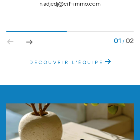
n.adjedj@cif-immo.com
01
02
/
DÉCOUVRIR L'ÉQUIPE