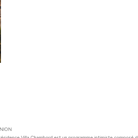
UNION
résidence Villa Chambord est un programme intimiste composé de s