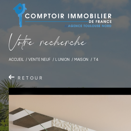
V
o
t
r
e
r
e
c
h
e
r
c
h
e
ACCUEIL
VENTE NEUF
L UNION
MAISON
T4
RETOUR