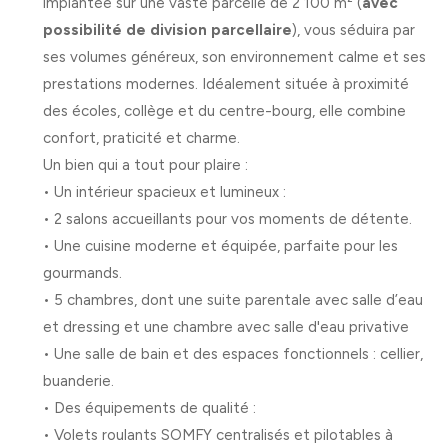
implantée sur une vaste parcelle de
2 100 m²
(
avec
possibilité de division parcellaire
), vous séduira par
ses
volumes généreux
, son
environnement calme
et ses
prestations modernes.
Idéalement située
à proximité
des écoles, collège et du centre-bourg, elle combine
confort, praticité et charme.
Un bien qui a tout pour plaire :
•
Un intérieur spacieux et lumineux
:
•
2 salons accueillants pour vos moments de détente.
•
Une cuisine moderne et équipée, parfaite pour les
gourmands.
•
5
chambres, dont une
suite parentale avec salle d’eau
et dressing et une chambre avec salle d'eau privative
•
Une salle de bain et des espaces fonctionnels : cellier,
buanderie.
•
Des équipements de qualité
:
•
Volets roulants SOMFY centralisés et pilotables à