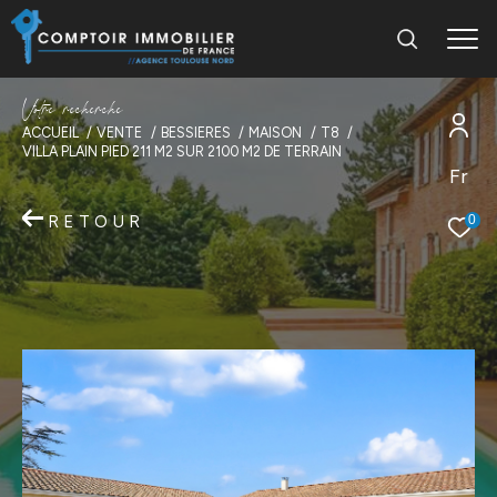
V
o
t
r
e
r
e
c
h
e
r
c
h
e
ACCUEIL
VENTE
BESSIERES
MAISON
T8
VILLA PLAIN PIED 211 M2 SUR 2100 M2 DE TERRAIN
Fr
RETOUR
0