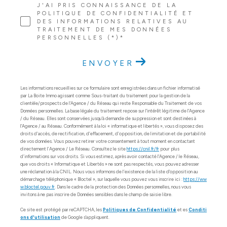
J'AI PRIS CONNAISSANCE DE LA
POLITIQUE DE CONFIDENTIALITÉ ET
DES INFORMATIONS RELATIVES AU
TRAITEMENT DE MES DONNÉES
PERSONNELLES (*)*
ENVOYER
Les informations recueillies sur ce formulaire sont enregistrées dans un fichier informatisé
par La Boite Immo agissant comme Sous-traitant du traitement pour la gestion de la
clientèle/prospects de l'Agence / du Réseau qui reste Responsable du Traitement de vos
Données personnelles. La base légale du traitement repose sur l'intérêt légitime de l'Agence
/ du Réseau. Elles sont conservées jusqu'à demande de suppression et sont destinées à
l'Agence / au Réseau. Conformément à la loi « informatique et libertés », vous disposez des
droits d’accès, de rectification, d’effacement, d’opposition, de limitation et de portabilité
de vos données. Vous pouvez retirer votre consentement à tout moment en contactant
directement l’Agence / Le Réseau. Consultez le site
https://cnil.fr/fr
pour plus
d’informations sur vos droits. Si vous estimez, après avoir contacté l'Agence / le Réseau,
que vos droits « Informatique et Libertés » ne sont pas respectés, vous pouvez adresser
une réclamation à la CNIL. Nous vous informons de l’existence de la liste d'opposition au
démarchage téléphonique « Bloctel », sur laquelle vous pouvez vous inscrire ici :
https://ww
w.bloctel.gouv.fr
. Dans le cadre de la protection des Données personnelles, nous vous
invitons à ne pas inscrire de Données sensibles dans le champ de saisie libre.
Ce site est protégé par reCAPTCHA, les
Politiques de Confidentialité
et es
Conditi
ons d'utilisation
de Google s'appliquent.