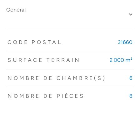
général
TRAD_ZEPHYR_Caracteristique
TRAD_ZEPHYR_Valeurs
CODE POSTAL
31660
SURFACE TERRAIN
2 000 m²
NOMBRE DE CHAMBRE(S)
6
NOMBRE DE PIÈCES
8