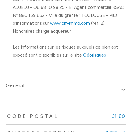
ADJEDJ - O6 68 10 98 25 - EI Agent commercial RSAC
N° 880 159 652 - Ville du greffe : TOULOUSE - Plus
d'informations sur
www.cif-immo.com
(réf. 2)
Honoraires charge acquéreur
Les informations sur les risques auxquels ce bien est
exposé sont disponibles sur le site
Géorisques
général
TRAD_ZEPHYR_Caracteristique
TRAD_ZEPHYR_Valeurs
CODE POSTAL
31180