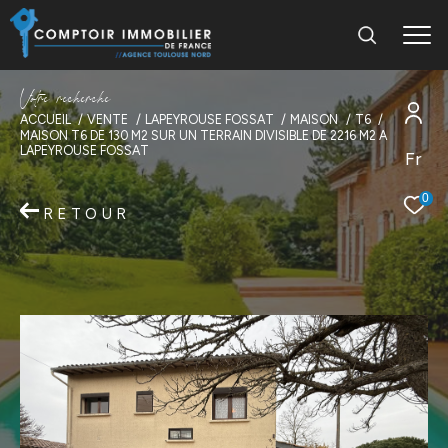
V
o
t
r
e
r
e
c
h
e
r
c
h
e
ACCUEIL
VENTE
LAPEYROUSE FOSSAT
MAISON
T6
MAISON T6 DE 130 M2 SUR UN TERRAIN DIVISIBLE DE 2216 M2 A
LAPEYROUSE FOSSAT
Fr
0
RETOUR