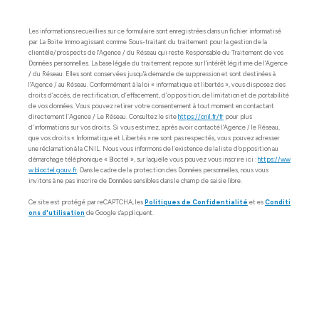
Les informations recueillies sur ce formulaire sont enregistrées dans un fichier informatisé
par La Boite Immo agissant comme Sous-traitant du traitement pour la gestion de la
clientèle/prospects de l'Agence / du Réseau qui reste Responsable du Traitement de vos
Données personnelles. La base légale du traitement repose sur l'intérêt légitime de l'Agence
/ du Réseau. Elles sont conservées jusqu'à demande de suppression et sont destinées à
l'Agence / au Réseau. Conformément à la loi « informatique et libertés », vous disposez des
droits d’accès, de rectification, d’effacement, d’opposition, de limitation et de portabilité
de vos données. Vous pouvez retirer votre consentement à tout moment en contactant
directement l’Agence / Le Réseau. Consultez le site
https://cnil.fr/fr
pour plus
d’informations sur vos droits. Si vous estimez, après avoir contacté l'Agence / le Réseau,
que vos droits « Informatique et Libertés » ne sont pas respectés, vous pouvez adresser
une réclamation à la CNIL. Nous vous informons de l’existence de la liste d'opposition au
démarchage téléphonique « Bloctel », sur laquelle vous pouvez vous inscrire ici :
https://ww
w.bloctel.gouv.fr
. Dans le cadre de la protection des Données personnelles, nous vous
invitons à ne pas inscrire de Données sensibles dans le champ de saisie libre.
Ce site est protégé par reCAPTCHA, les
Politiques de Confidentialité
et es
Conditi
ons d'utilisation
de Google s'appliquent.