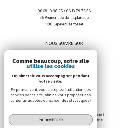
06 68 10 98 25
/
06 13 79 76 86
35 Promenade de l'esplanade
1180
lapeyrouse fossat
NOUS SUIVRE SUR
Comme beaucoup, notre site
utilise les cookies
On aimerait vous accompagner pendant
votre visite.
ADHÉRENTS
En poursuivant, vous acceptez l'utilisation des
cookies par ce site, afin de vous proposer des
contenus adaptés et réaliser des statistiques !
© 2026 | Tous droits réservés | Traduction powered by Google |
PARAMÉTRER
Nos honoraires
Plan du site
Mentions légales
Admin
Nos liens
Politique RGPD
Cookies