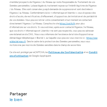
clientèle/prospects de l'Agence / du Réseau qui reste Responsable du Traitement de vos
Données personnelles. La base légale du traitement repose sur l'intérêt légitime de l'Agence
/ du Réseau. Elles sont conservées jusqu'à demande de suppression et sont destinées à
l'Agence / au Réseau. Conformément à la loi « informatique et libertés », vous disposez des
droits d’accès, de rectification, d’effacement, d’opposition, de limitation et de portabilité
de vos données. Vous pouvez retirer votre consentement à tout moment en contactant
directement l’Agence / Le Réseau. Consultez le site
https://cnil.fr/fr
pour plus
d’informations sur vos droits. Si vous estimez, après avoir contacté l'Agence / le Réseau,
que vos droits « Informatique et Libertés » ne sont pas respectés, vous pouvez adresser
une réclamation à la CNIL. Nous vous informons de l’existence de la liste d'opposition au
démarchage téléphonique « Bloctel », sur laquelle vous pouvez vous inscrire ici :
https://ww
w.bloctel.gouv.fr
. Dans le cadre de la protection des Données personnelles, nous vous
invitons à ne pas inscrire de Données sensibles dans le champ de saisie libre.
Ce site est protégé par reCAPTCHA, les
Politiques de Confidentialité
et es
Conditi
ons d'utilisation
de Google s'appliquent.
partager
le bien