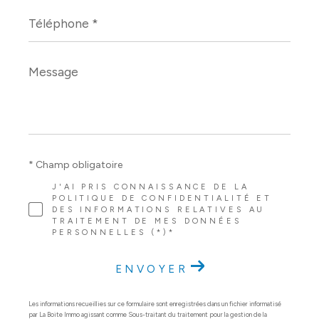
Téléphone
*
Message
*
* Champ obligatoire
J'AI PRIS CONNAISSANCE DE LA
POLITIQUE DE CONFIDENTIALITÉ ET
DES INFORMATIONS RELATIVES AU
TRAITEMENT DE MES DONNÉES
PERSONNELLES (*)*
ENVOYER
Les informations recueillies sur ce formulaire sont enregistrées dans un fichier informatisé
par La Boite Immo agissant comme Sous-traitant du traitement pour la gestion de la