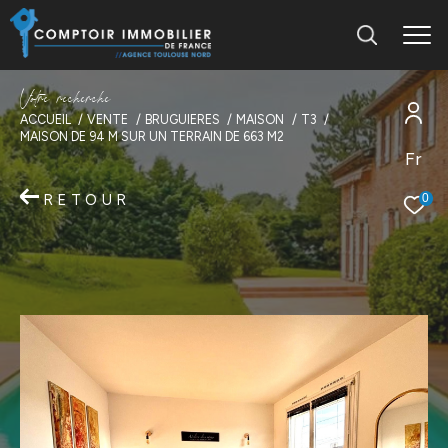
V
o
t
r
e
r
e
c
h
e
r
c
h
e
ACCUEIL
VENTE
BRUGUIERES
MAISON
T3
MAISON DE 94 M SUR UN TERRAIN DE 663 M2
Fr
RETOUR
0