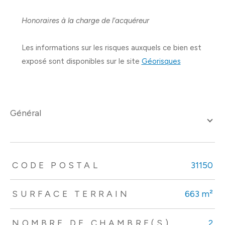
Honoraires à la charge de l’acquéreur
Les informations sur les risques auxquels ce bien est
exposé sont disponibles sur le site
Géorisques
général
TRAD_ZEPHYR_Caracteristique
TRAD_ZEPHYR_Valeurs
CODE POSTAL
31150
SURFACE TERRAIN
663 m²
NOMBRE DE CHAMBRE(S)
2